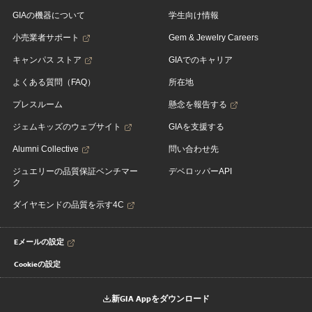
GIAの機器について
学生向け情報
小売業者サポート
Gem & Jewelry Careers
キャンパス ストア
GIAでのキャリア
よくある質問（FAQ）
所在地
プレスルーム
懸念を報告する
ジェムキッズのウェブサイト
GIAを支援する
Alumni Collective
問い合わせ先
ジュエリーの品質保証ベンチマー
デベロッパーAPI
ク
ダイヤモンドの品質を示す4C
Eメールの設定
Cookieの設定
新GIA Appをダウンロード