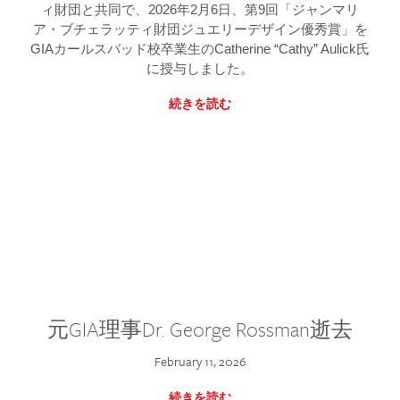
ィ財団と共同で、2026年2月6日、第9回「ジャンマリ
ア・ブチェラッティ財団ジュエリーデザイン優秀賞」を
GIAカールスバッド校卒業生のCatherine “Cathy” Aulick氏
に授与しました。
続きを読む
元GIA理事Dr. George Rossman逝去
February 11, 2026
続きを読む