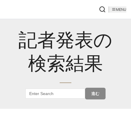
MENU
記者発表の
検索結果
進む