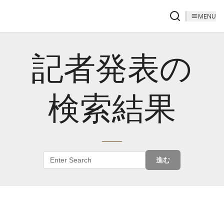
MENU
記者発表の
検索結果
進む