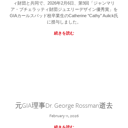
ィ財団と共同で、2026年2月6日、第9回「ジャンマリ
ア・ブチェラッティ財団ジュエリーデザイン優秀賞」を
GIAカールスバッド校卒業生のCatherine “Cathy” Aulick氏
に授与しました。
続きを読む
元GIA理事Dr. George Rossman逝去
February 11, 2026
続きを読む