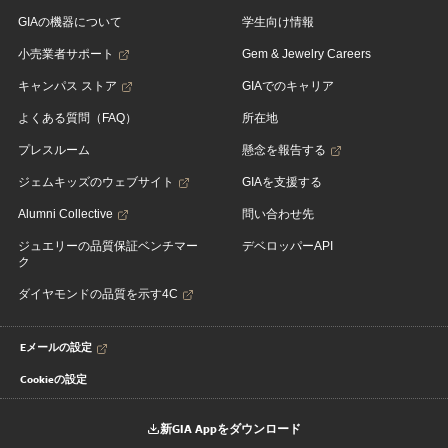
GIAの機器について
学生向け情報
小売業者サポート
Gem & Jewelry Careers
キャンパス ストア
GIAでのキャリア
よくある質問（FAQ）
所在地
プレスルーム
懸念を報告する
ジェムキッズのウェブサイト
GIAを支援する
Alumni Collective
問い合わせ先
ジュエリーの品質保証ベンチマー
デベロッパーAPI
ク
ダイヤモンドの品質を示す4C
Eメールの設定
Cookieの設定
新GIA Appをダウンロード