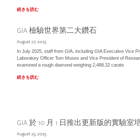
続きを読む
GIA 檢驗世界第二大鑽石
August 27, 2025
In July 2025, staff from GIA, including GIA Executive Vice 
Laboratory Officer Tom Moses and Vice President of Rese
examined a rough diamond weighing 2,488.32 carats
続きを読む
GIA 於 10 月 1 日推出更新版的實驗
August 25, 2025