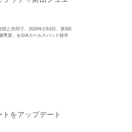
と共同で、2026年2月6日、第9回
秀賞」をGIAカールスバッド校卒
ートをアップデート