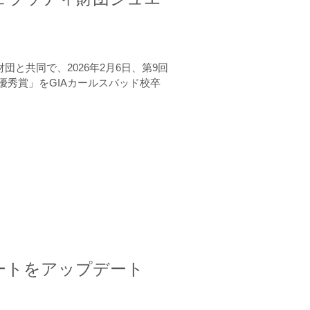
と共同で、2026年2月6日、第9回
秀賞」をGIAカールスバッド校卒
ートをアップデート