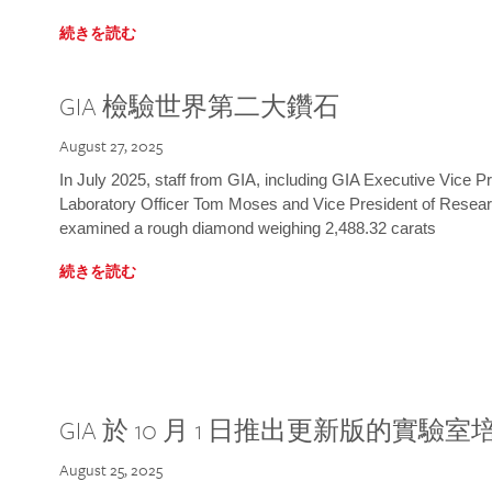
続きを読む
GIA 檢驗世界第二大鑽石
August 27, 2025
In July 2025, staff from GIA, including GIA Executive Vice 
Laboratory Officer Tom Moses and Vice President of Rese
examined a rough diamond weighing 2,488.32 carats
続きを読む
GIA 於 10 月 1 日推出更新版的實驗
August 25, 2025