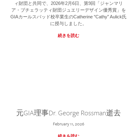
ィ財団と共同で、2026年2月6日、第9回「ジャンマリ
ア・ブチェラッティ財団ジュエリーデザイン優秀賞」を
GIAカールスバッド校卒業生のCatherine “Cathy” Aulick氏
に授与しました。
続きを読む
元GIA理事Dr. George Rossman逝去
February 11, 2026
続きを読む