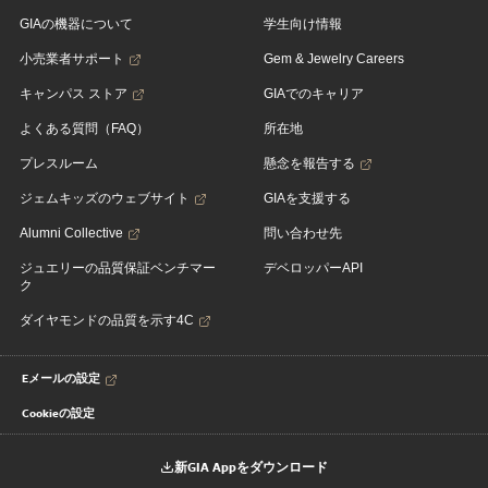
GIAの機器について
学生向け情報
小売業者サポート
Gem & Jewelry Careers
キャンパス ストア
GIAでのキャリア
よくある質問（FAQ）
所在地
プレスルーム
懸念を報告する
ジェムキッズのウェブサイト
GIAを支援する
Alumni Collective
問い合わせ先
ジュエリーの品質保証ベンチマー
デベロッパーAPI
ク
ダイヤモンドの品質を示す4C
Eメールの設定
Cookieの設定
新GIA Appをダウンロード