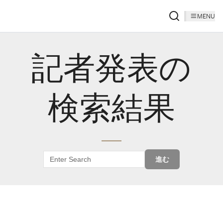
MENU
記者発表の
検索結果
進む