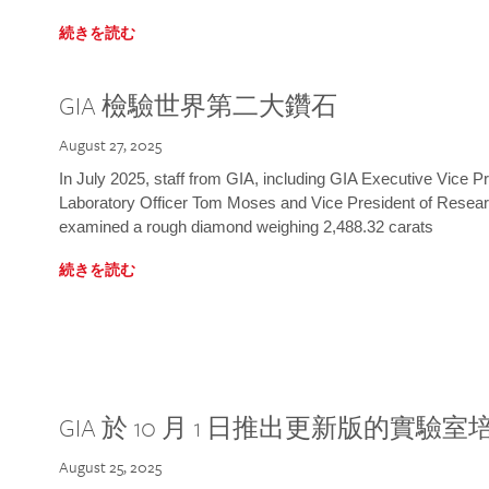
続きを読む
GIA 檢驗世界第二大鑽石
August 27, 2025
In July 2025, staff from GIA, including GIA Executive Vice 
Laboratory Officer Tom Moses and Vice President of Rese
examined a rough diamond weighing 2,488.32 carats
続きを読む
GIA 於 10 月 1 日推出更新版的實驗
August 25, 2025