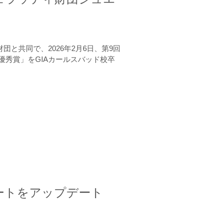
と共同で、2026年2月6日、第9回
秀賞」をGIAカールスバッド校卒
ートをアップデート