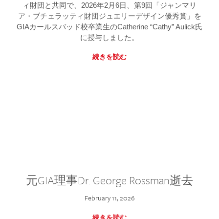
ィ財団と共同で、2026年2月6日、第9回「ジャンマリ
ア・ブチェラッティ財団ジュエリーデザイン優秀賞」を
GIAカールスバッド校卒業生のCatherine “Cathy” Aulick氏
に授与しました。
続きを読む
元GIA理事Dr. George Rossman逝去
February 11, 2026
続きを読む