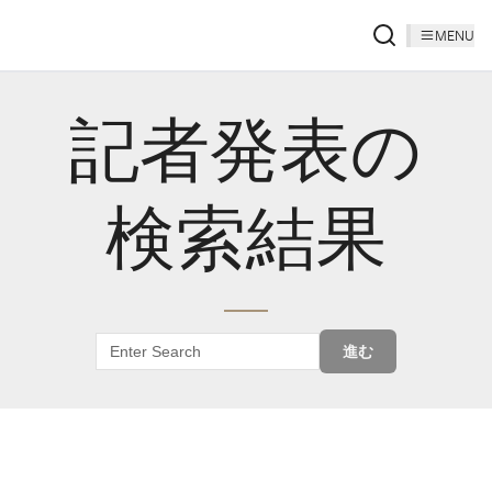
MENU
記者発表の
検索結果
進む