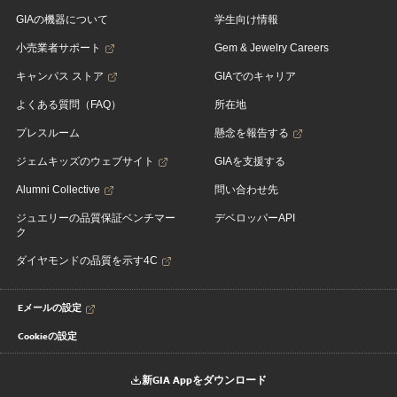
GIAの機器について
学生向け情報
小売業者サポート
Gem & Jewelry Careers
キャンパス ストア
GIAでのキャリア
よくある質問（FAQ）
所在地
プレスルーム
懸念を報告する
ジェムキッズのウェブサイト
GIAを支援する
Alumni Collective
問い合わせ先
ジュエリーの品質保証ベンチマー
デベロッパーAPI
ク
ダイヤモンドの品質を示す4C
Eメールの設定
Cookieの設定
新GIA Appをダウンロード