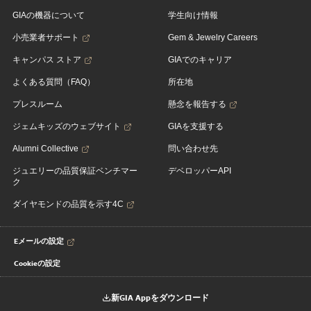
GIAの機器について
学生向け情報
小売業者サポート
Gem & Jewelry Careers
キャンパス ストア
GIAでのキャリア
よくある質問（FAQ）
所在地
プレスルーム
懸念を報告する
ジェムキッズのウェブサイト
GIAを支援する
Alumni Collective
問い合わせ先
ジュエリーの品質保証ベンチマー
デベロッパーAPI
ク
ダイヤモンドの品質を示す4C
Eメールの設定
Cookieの設定
新GIA Appをダウンロード