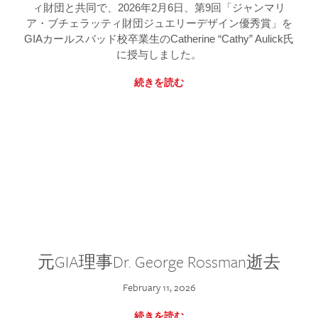
ィ財団と共同で、2026年2月6日、第9回「ジャンマリ
ア・ブチェラッティ財団ジュエリーデザイン優秀賞」を
GIAカールスバッド校卒業生のCatherine “Cathy” Aulick氏
に授与しました。
続きを読む
元GIA理事Dr. George Rossman逝去
February 11, 2026
続きを読む