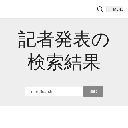
MENU
記者発表の
検索結果
進む