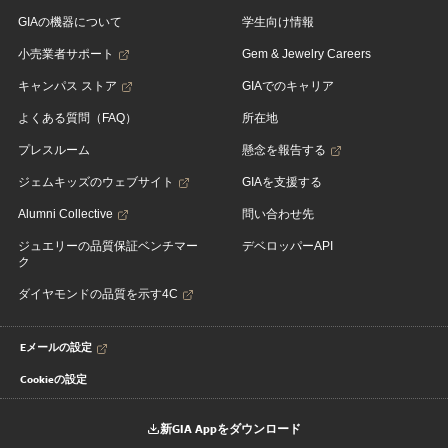
GIAの機器について
学生向け情報
小売業者サポート
Gem & Jewelry Careers
キャンパス ストア
GIAでのキャリア
よくある質問（FAQ）
所在地
プレスルーム
懸念を報告する
ジェムキッズのウェブサイト
GIAを支援する
Alumni Collective
問い合わせ先
ジュエリーの品質保証ベンチマー
デベロッパーAPI
ク
ダイヤモンドの品質を示す4C
Eメールの設定
Cookieの設定
新GIA Appをダウンロード