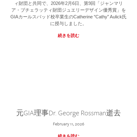
ィ財団と共同で、2026年2月6日、第9回「ジャンマリ
ア・ブチェラッティ財団ジュエリーデザイン優秀賞」を
GIAカールスバッド校卒業生のCatherine “Cathy” Aulick氏
に授与しました。
続きを読む
元GIA理事Dr. George Rossman逝去
February 11, 2026
続きを読む