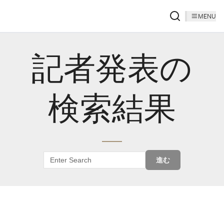
MENU
記者発表の
検索結果
進む