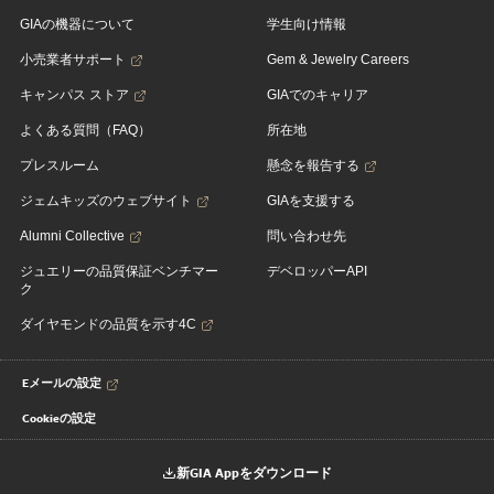
GIAの機器について
学生向け情報
小売業者サポート
Gem & Jewelry Careers
キャンパス ストア
GIAでのキャリア
よくある質問（FAQ）
所在地
プレスルーム
懸念を報告する
ジェムキッズのウェブサイト
GIAを支援する
Alumni Collective
問い合わせ先
ジュエリーの品質保証ベンチマー
デベロッパーAPI
ク
ダイヤモンドの品質を示す4C
Eメールの設定
Cookieの設定
新GIA Appをダウンロード