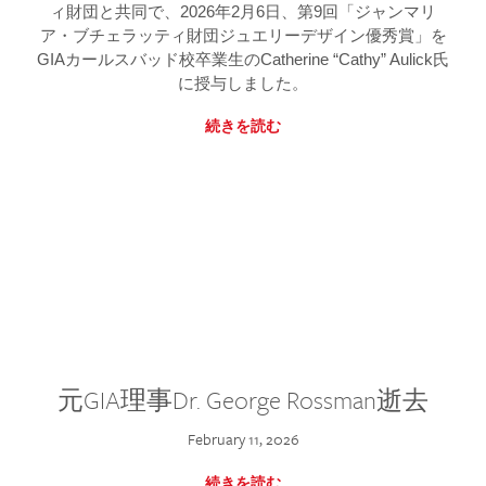
ィ財団と共同で、2026年2月6日、第9回「ジャンマリ
ア・ブチェラッティ財団ジュエリーデザイン優秀賞」を
GIAカールスバッド校卒業生のCatherine “Cathy” Aulick氏
に授与しました。
続きを読む
元GIA理事Dr. George Rossman逝去
February 11, 2026
続きを読む