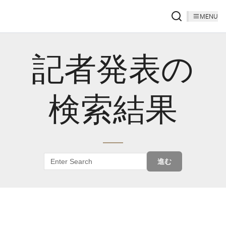
MENU
記者発表の
検索結果
進む