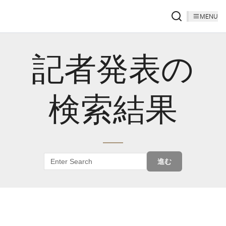
MENU
記者発表の
検索結果
進む