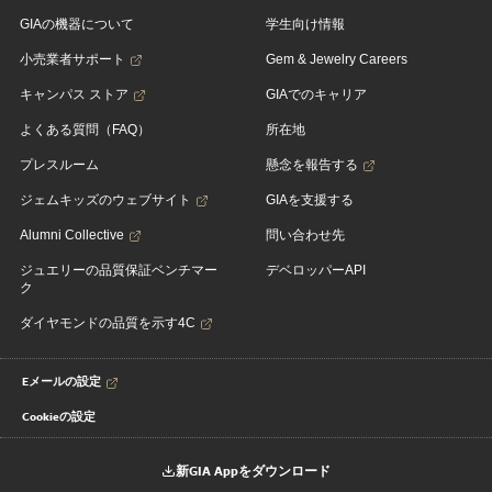
GIAの機器について
学生向け情報
小売業者サポート
Gem & Jewelry Careers
キャンパス ストア
GIAでのキャリア
よくある質問（FAQ）
所在地
プレスルーム
懸念を報告する
ジェムキッズのウェブサイト
GIAを支援する
Alumni Collective
問い合わせ先
ジュエリーの品質保証ベンチマー
デベロッパーAPI
ク
ダイヤモンドの品質を示す4C
Eメールの設定
Cookieの設定
新GIA Appをダウンロード