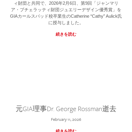
ィ財団と共同で、2026年2月6日、第9回「ジャンマリ
ア・ブチェラッティ財団ジュエリーデザイン優秀賞」を
GIAカールスバッド校卒業生のCatherine “Cathy” Aulick氏
に授与しました。
続きを読む
元GIA理事Dr. George Rossman逝去
February 11, 2026
続きを読む