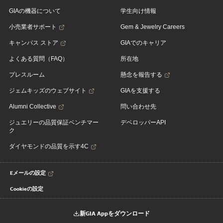
GIAの機器について
学生向け情報
小売業者サポート
Gem & Jewelry Careers
キャンパス ストア
GIAでのキャリア
よくある質問（FAQ）
所在地
プレスルーム
懸念を報告する
ジェムキッズのウェブサイト
GIAを支援する
Alumni Collective
問い合わせ先
ジュエリーの品質保証ベンチマー
デベロッパーAPI
ク
ダイヤモンドの品質を示す4C
Eメールの設定
Cookieの設定
新GIA Appをダウンロード