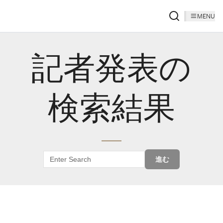
MENU
記者発表の
検索結果
進む