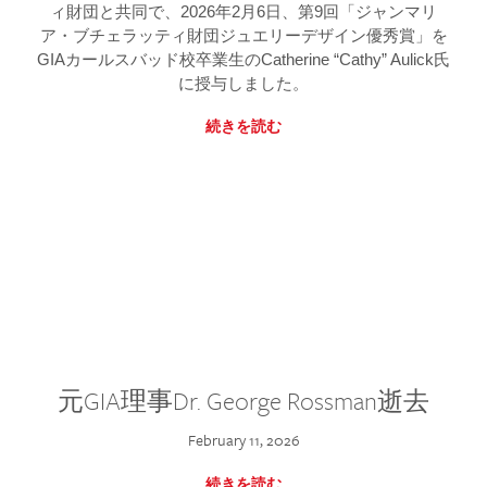
ィ財団と共同で、2026年2月6日、第9回「ジャンマリ
ア・ブチェラッティ財団ジュエリーデザイン優秀賞」を
GIAカールスバッド校卒業生のCatherine “Cathy” Aulick氏
に授与しました。
続きを読む
元GIA理事Dr. George Rossman逝去
February 11, 2026
続きを読む