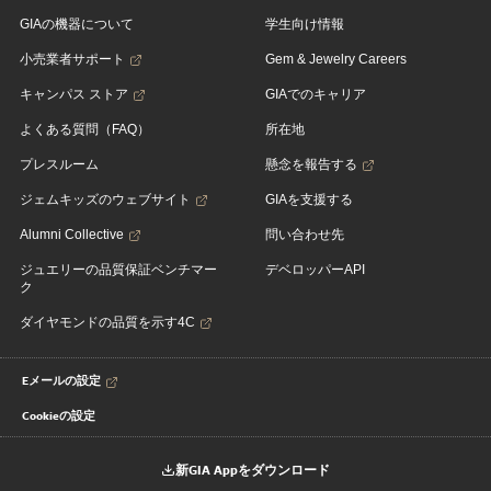
GIAの機器について
学生向け情報
小売業者サポート
Gem & Jewelry Careers
キャンパス ストア
GIAでのキャリア
よくある質問（FAQ）
所在地
プレスルーム
懸念を報告する
ジェムキッズのウェブサイト
GIAを支援する
Alumni Collective
問い合わせ先
ジュエリーの品質保証ベンチマー
デベロッパーAPI
ク
ダイヤモンドの品質を示す4C
Eメールの設定
Cookieの設定
新GIA Appをダウンロード