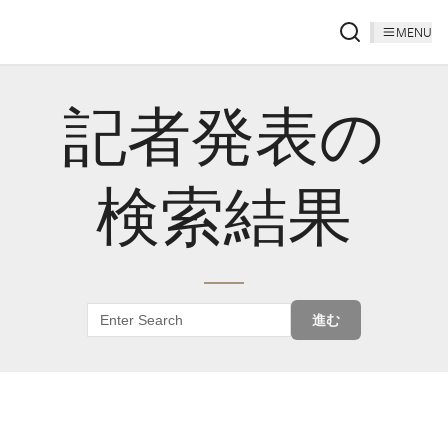
MENU
記者発表の
検索結果
進む