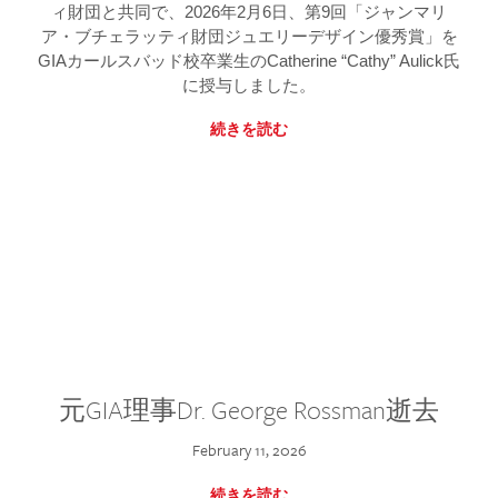
ィ財団と共同で、2026年2月6日、第9回「ジャンマリ
ア・ブチェラッティ財団ジュエリーデザイン優秀賞」を
GIAカールスバッド校卒業生のCatherine “Cathy” Aulick氏
に授与しました。
続きを読む
元GIA理事Dr. George Rossman逝去
February 11, 2026
続きを読む