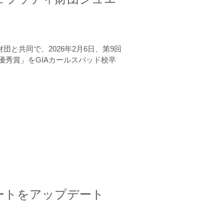
と共同で、2026年2月6日、第9回
秀賞」をGIAカールスバッド校卒
ートをアップデート