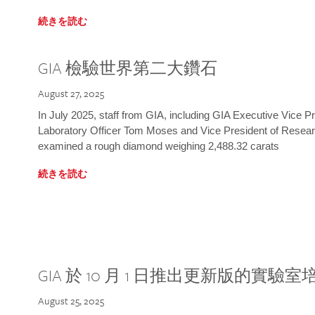
続きを読む
GIA 檢驗世界第二大鑽石
August 27, 2025
In July 2025, staff from GIA, including GIA Executive Vice 
Laboratory Officer Tom Moses and Vice President of Rese
examined a rough diamond weighing 2,488.32 carats
続きを読む
GIA 於 10 月 1 日推出更新版的實驗
August 25, 2025