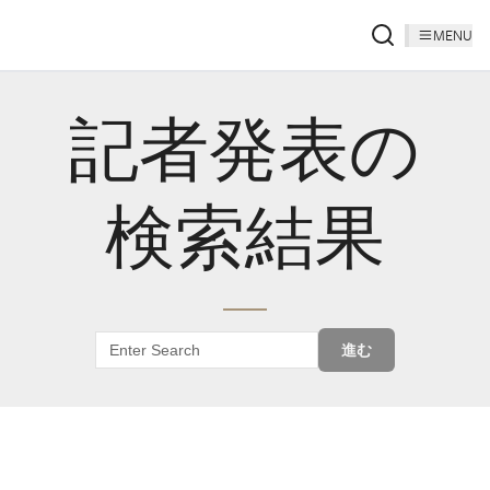
MENU
記者発表の
検索結果
進む