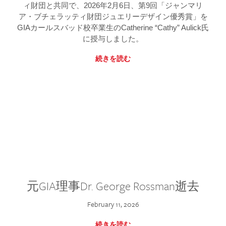
ィ財団と共同で、2026年2月6日、第9回「ジャンマリ
ア・ブチェラッティ財団ジュエリーデザイン優秀賞」を
GIAカールスバッド校卒業生のCatherine “Cathy” Aulick氏
に授与しました。
続きを読む
元GIA理事Dr. George Rossman逝去
February 11, 2026
続きを読む