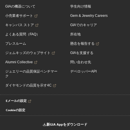
GIAの機器について
学生向け情報
小売業者サポート
Gem & Jewelry Careers
キャンパス ストア
GIAでのキャリア
よくある質問（FAQ）
所在地
プレスルーム
懸念を報告する
ジェムキッズのウェブサイト
GIAを支援する
Alumni Collective
問い合わせ先
ジュエリーの品質保証ベンチマー
デベロッパーAPI
ク
ダイヤモンドの品質を示す4C
Eメールの設定
Cookieの設定
新GIA Appをダウンロード