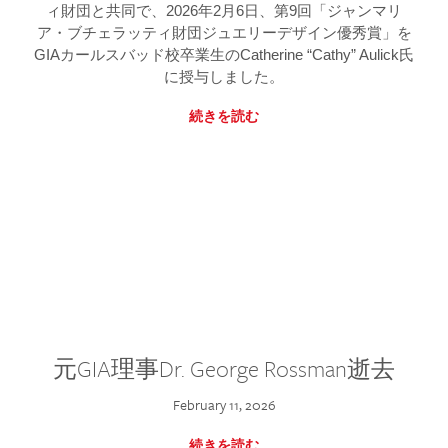
ィ財団と共同で、2026年2月6日、第9回「ジャンマリ
ア・ブチェラッティ財団ジュエリーデザイン優秀賞」を
GIAカールスバッド校卒業生のCatherine “Cathy” Aulick氏
に授与しました。
続きを読む
元GIA理事Dr. George Rossman逝去
February 11, 2026
続きを読む