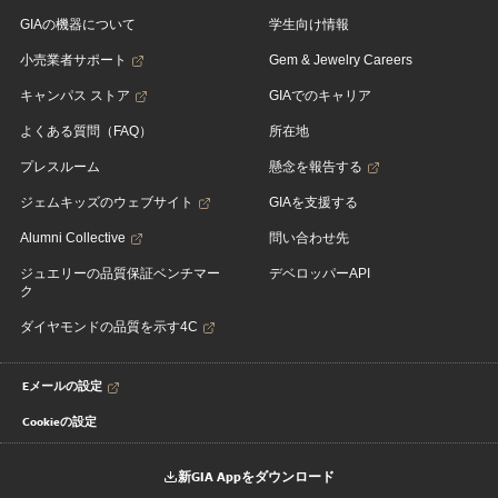
GIAの機器について
学生向け情報
小売業者サポート
Gem & Jewelry Careers
キャンパス ストア
GIAでのキャリア
よくある質問（FAQ）
所在地
プレスルーム
懸念を報告する
ジェムキッズのウェブサイト
GIAを支援する
Alumni Collective
問い合わせ先
ジュエリーの品質保証ベンチマー
デベロッパーAPI
ク
ダイヤモンドの品質を示す4C
Eメールの設定
Cookieの設定
新GIA Appをダウンロード