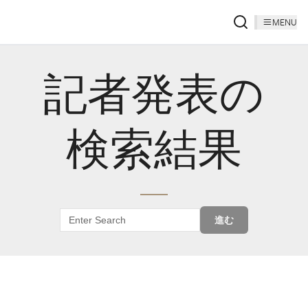
MENU
記者発表の
検索結果
進む