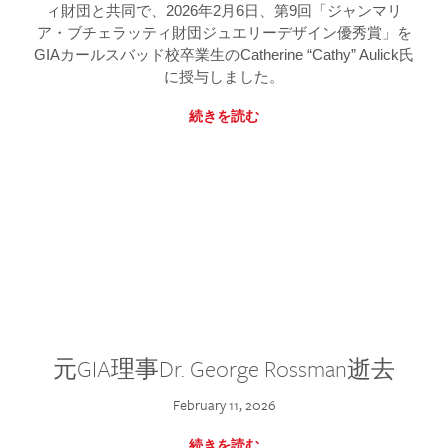
ィ財団と共同で、2026年2月6日、第9回「ジャンマリ
ア・ブチェラッティ財団ジュエリーデザイン優秀賞」を
GIAカールスバッド校卒業生のCatherine “Cathy” Aulick氏
に授与しました。
続きを読む
元GIA理事Dr. George Rossman逝去
February 11, 2026
続きを読む