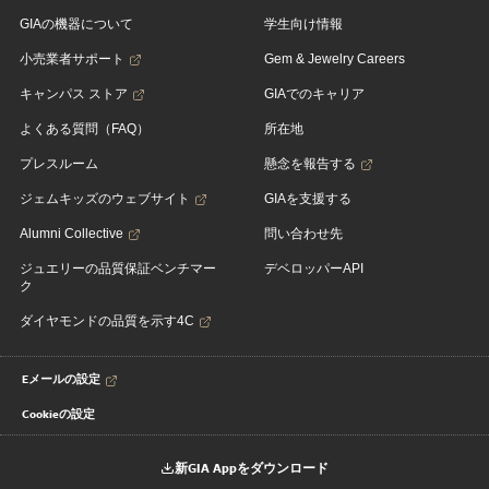
GIAの機器について
学生向け情報
小売業者サポート
Gem & Jewelry Careers
キャンパス ストア
GIAでのキャリア
よくある質問（FAQ）
所在地
プレスルーム
懸念を報告する
ジェムキッズのウェブサイト
GIAを支援する
Alumni Collective
問い合わせ先
ジュエリーの品質保証ベンチマー
デベロッパーAPI
ク
ダイヤモンドの品質を示す4C
Eメールの設定
Cookieの設定
新GIA Appをダウンロード