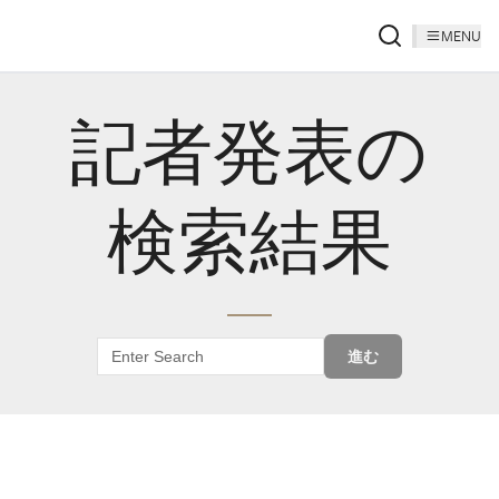
MENU
記者発表の
検索結果
進む