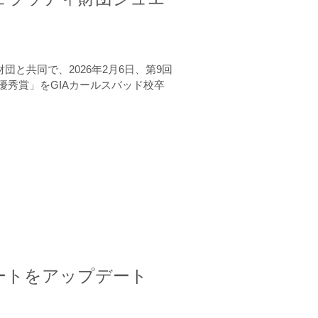
と共同で、2026年2月6日、第9回
秀賞」をGIAカールスバッド校卒
ートをアップデート