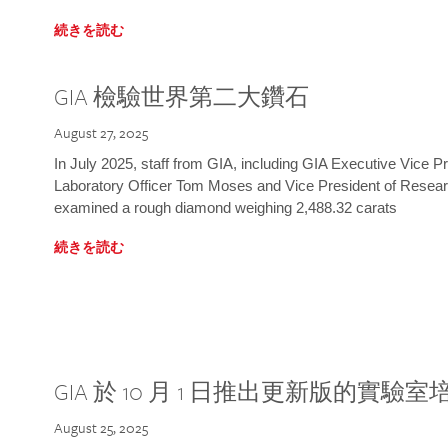
続きを読む
GIA 檢驗世界第二大鑽石
August 27, 2025
In July 2025, staff from GIA, including GIA Executive Vice 
Laboratory Officer Tom Moses and Vice President of Rese
examined a rough diamond weighing 2,488.32 carats
続きを読む
GIA 於 10 月 1 日推出更新版的實驗
August 25, 2025