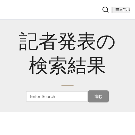
MENU
記者発表の
検索結果
進む