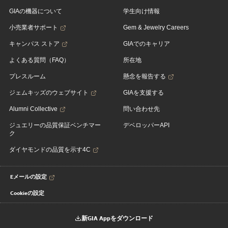
GIAの機器について
学生向け情報
小売業者サポート
Gem & Jewelry Careers
キャンパス ストア
GIAでのキャリア
よくある質問（FAQ）
所在地
プレスルーム
懸念を報告する
ジェムキッズのウェブサイト
GIAを支援する
Alumni Collective
問い合わせ先
ジュエリーの品質保証ベンチマー
デベロッパーAPI
ク
ダイヤモンドの品質を示す4C
Eメールの設定
Cookieの設定
新GIA Appをダウンロード