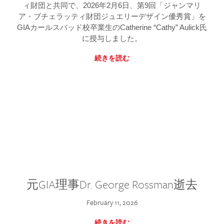
ィ財団と共同で、2026年2月6日、第9回「ジャンマリ
ア・ブチェラッティ財団ジュエリーデザイン優秀賞」を
GIAカールスバッド校卒業生のCatherine “Cathy” Aulick氏
に授与しました。
続きを読む
元GIA理事Dr. George Rossman逝去
February 11, 2026
続きを読む