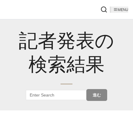
MENU
記者発表の
検索結果
進む