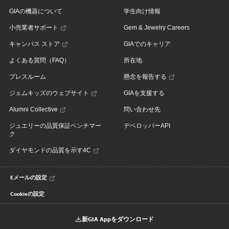
GIAの機器について
学生向け情報
小売業者サポート
Gem & Jewelry Careers
キャンパス ストア
GIAでのキャリア
よくある質問（FAQ）
所在地
プレスルーム
懸念を報告する
ジェムキッズのウェブサイト
GIAを支援する
Alumni Collective
問い合わせ先
ジュエリーの品質保証ベンチマー
デベロッパーAPI
ク
ダイヤモンドの品質を示す4C
Eメールの設定
Cookieの設定
新GIA Appをダウンロード