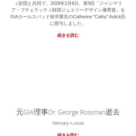
ィ財団と共同で、2026年2月6日、第9回「ジャンマリ
ア・ブチェラッティ財団ジュエリーデザイン優秀賞」を
GIAカールスバッド校卒業生のCatherine “Cathy” Aulick氏
に授与しました。
続きを読む
元GIA理事Dr. George Rossman逝去
February 11, 2026
続きを読む