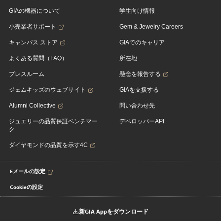
GIAの機器について
学生向け情報
小売業者サポート
Gem & Jewelry Careers
キャンパス ストア
GIAでのキャリア
よくある質問（FAQ）
所在地
プレスルーム
懸念を報告する
ジェムキッズのウェブサイト
GIAを支援する
Alumni Collective
問い合わせ先
ジュエリーの品質保証ベンチマー
デベロッパーAPI
ク
ダイヤモンドの品質を示す4C
Eメールの設定
Cookieの設定
新GIA Appをダウンロード