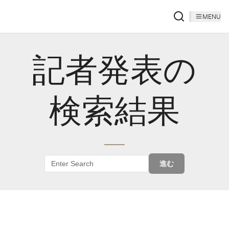
MENU
記者発表の
検索結果
進む