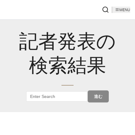
MENU
記者発表の
検索結果
進む