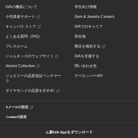
GIAの機器について
学生向け情報
小売業者サポート
Gem & Jewelry Careers
キャンパス ストア
GIAでのキャリア
よくある質問（FAQ）
所在地
プレスルーム
懸念を報告する
ジェムキッズのウェブサイト
GIAを支援する
Alumni Collective
問い合わせ先
ジュエリーの品質保証ベンチマー
デベロッパーAPI
ク
ダイヤモンドの品質を示す4C
Eメールの設定
Cookieの設定
新GIA Appをダウンロード