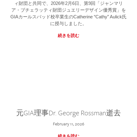
ィ財団と共同で、2026年2月6日、第9回「ジャンマリ
ア・ブチェラッティ財団ジュエリーデザイン優秀賞」を
GIAカールスバッド校卒業生のCatherine “Cathy” Aulick氏
に授与しました。
続きを読む
元GIA理事Dr. George Rossman逝去
February 11, 2026
続きを読む