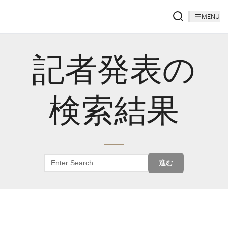
MENU
記者発表の
検索結果
進む