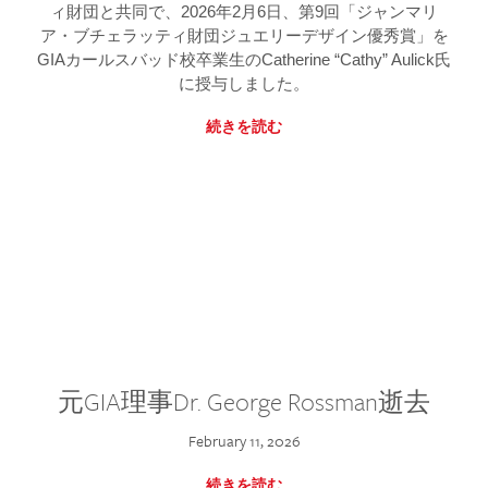
ィ財団と共同で、2026年2月6日、第9回「ジャンマリ
ア・ブチェラッティ財団ジュエリーデザイン優秀賞」を
GIAカールスバッド校卒業生のCatherine “Cathy” Aulick氏
に授与しました。
続きを読む
元GIA理事Dr. George Rossman逝去
February 11, 2026
続きを読む