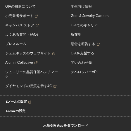
GIAの機器について
学生向け情報
小売業者サポート
Gem & Jewelry Careers
キャンパス ストア
GIAでのキャリア
よくある質問（FAQ）
所在地
プレスルーム
懸念を報告する
ジェムキッズのウェブサイト
GIAを支援する
Alumni Collective
問い合わせ先
ジュエリーの品質保証ベンチマー
デベロッパーAPI
ク
ダイヤモンドの品質を示す4C
Eメールの設定
Cookieの設定
新GIA Appをダウンロード