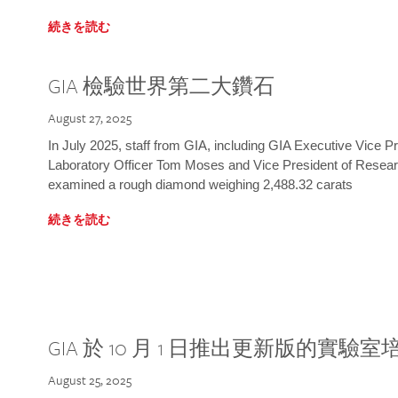
続きを読む
GIA 檢驗世界第二大鑽石
August 27, 2025
In July 2025, staff from GIA, including GIA Executive Vice 
Laboratory Officer Tom Moses and Vice President of Rese
examined a rough diamond weighing 2,488.32 carats
続きを読む
GIA 於 10 月 1 日推出更新版的實驗
August 25, 2025