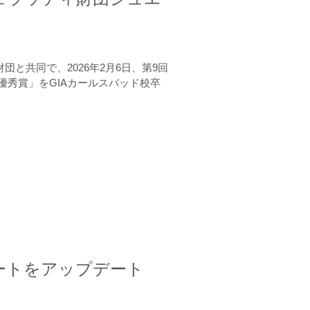
と共同で、2026年2月6日、第9回
秀賞」をGIAカールスバッド校卒
ートをアップデート