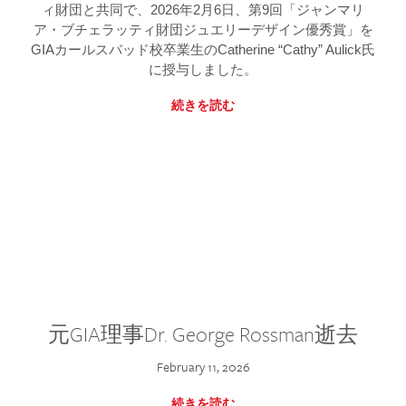
ィ財団と共同で、2026年2月6日、第9回「ジャンマリ
ア・ブチェラッティ財団ジュエリーデザイン優秀賞」を
GIAカールスバッド校卒業生のCatherine “Cathy” Aulick氏
に授与しました。
続きを読む
元GIA理事Dr. George Rossman逝去
February 11, 2026
続きを読む