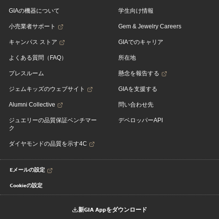
GIAの機器について
学生向け情報
小売業者サポート
Gem & Jewelry Careers
キャンパス ストア
GIAでのキャリア
よくある質問（FAQ）
所在地
プレスルーム
懸念を報告する
ジェムキッズのウェブサイト
GIAを支援する
Alumni Collective
問い合わせ先
ジュエリーの品質保証ベンチマー
デベロッパーAPI
ク
ダイヤモンドの品質を示す4C
Eメールの設定
Cookieの設定
新GIA Appをダウンロード