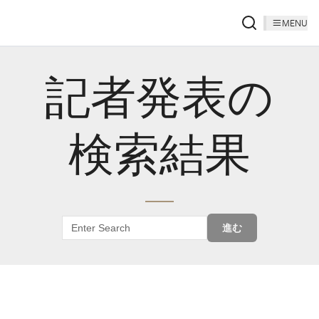
MENU
記者発表の
検索結果
進む