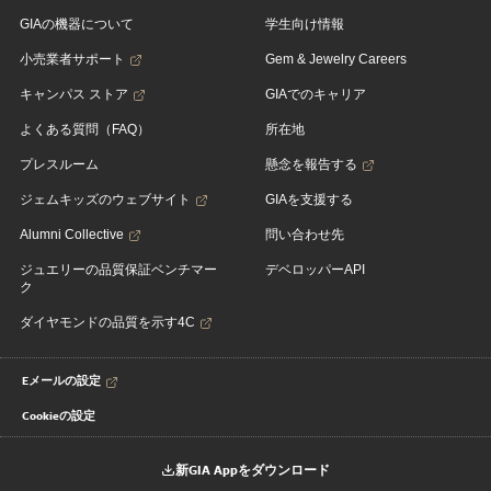
GIAの機器について
学生向け情報
小売業者サポート
Gem & Jewelry Careers
キャンパス ストア
GIAでのキャリア
よくある質問（FAQ）
所在地
プレスルーム
懸念を報告する
ジェムキッズのウェブサイト
GIAを支援する
Alumni Collective
問い合わせ先
ジュエリーの品質保証ベンチマー
デベロッパーAPI
ク
ダイヤモンドの品質を示す4C
Eメールの設定
Cookieの設定
新GIA Appをダウンロード