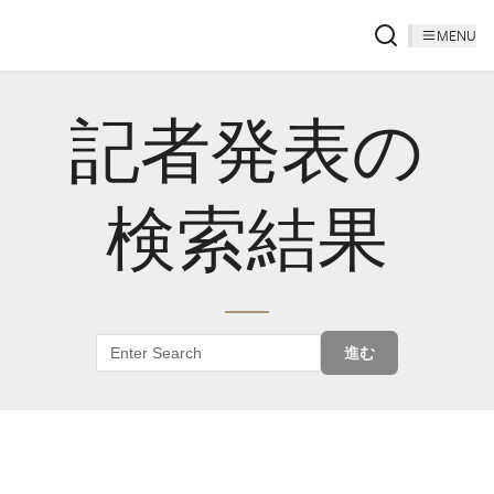
MENU
記者発表の
検索結果
進む