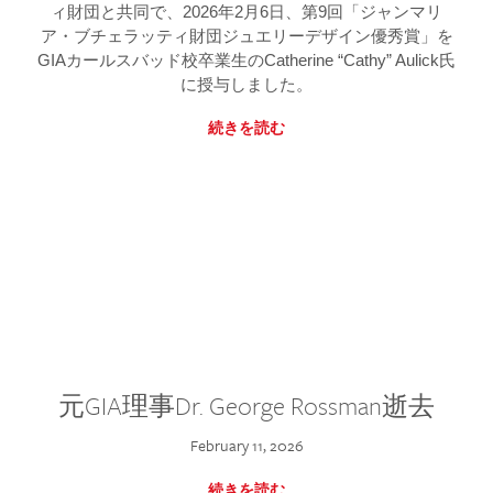
ィ財団と共同で、2026年2月6日、第9回「ジャンマリ
ア・ブチェラッティ財団ジュエリーデザイン優秀賞」を
GIAカールスバッド校卒業生のCatherine “Cathy” Aulick氏
に授与しました。
続きを読む
元GIA理事Dr. George Rossman逝去
February 11, 2026
続きを読む