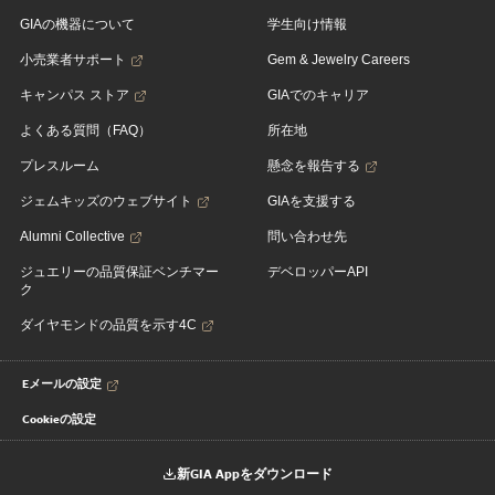
GIAの機器について
学生向け情報
小売業者サポート
Gem & Jewelry Careers
キャンパス ストア
GIAでのキャリア
よくある質問（FAQ）
所在地
プレスルーム
懸念を報告する
ジェムキッズのウェブサイト
GIAを支援する
Alumni Collective
問い合わせ先
ジュエリーの品質保証ベンチマー
デベロッパーAPI
ク
ダイヤモンドの品質を示す4C
Eメールの設定
Cookieの設定
新GIA Appをダウンロード