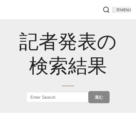
MENU
記者発表の
検索結果
進む