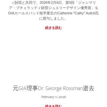
ィ財団と共同で、2026年2月6日、第9回「ジャンマリ
ア・ブチェラッティ財団ジュエリーデザイン優秀賞」を
GIAカールスバッド校卒業生のCatherine “Cathy” Aulick氏
に授与しました。
続きを読む
元GIA理事Dr. George Rossman逝去
February 11, 2026
続きを読む