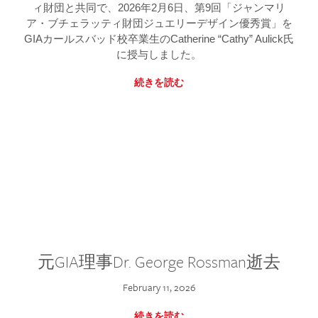
ィ財団と共同で、2026年2月6日、第9回「ジャンマリ
ア・ブチェラッティ財団ジュエリーデザイン優秀賞」を
GIAカールスバッド校卒業生のCatherine “Cathy” Aulick氏
に授与しました。
続きを読む
元GIA理事Dr. George Rossman逝去
February 11, 2026
続きを読む