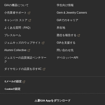
GIAの機器について
学生向け情報
小売業者サポート
Gem & Jewelry Careers
キャンパス ストア
GIAでのキャリア
よくある質問（FAQ）
所在地
プレスルーム
懸念を報告する
ジェムキッズのウェブサイト
GIAを支援する
Alumni Collective
問い合わせ先
ジュエリーの品質保証ベンチマー
デベロッパーAPI
ク
ダイヤモンドの品質を示す4C
Eメールの設定
Cookieの設定
新GIA Appをダウンロード