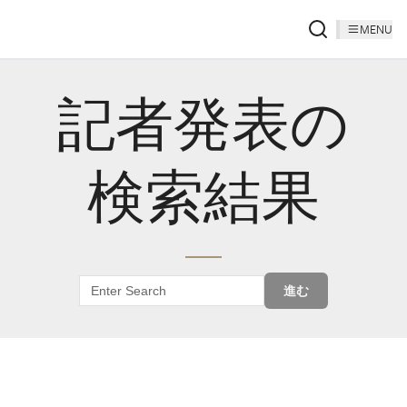
MENU
記者発表の
検索結果
進む