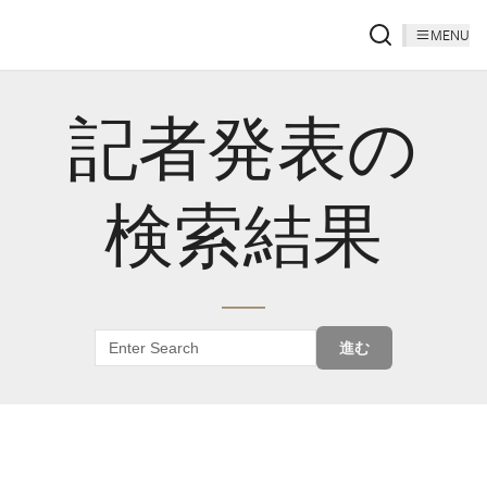
MENU
記者発表の
検索結果
進む