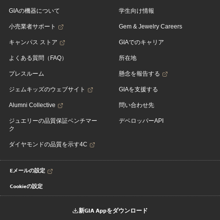
GIAの機器について
学生向け情報
小売業者サポート
Gem & Jewelry Careers
キャンパス ストア
GIAでのキャリア
よくある質問（FAQ）
所在地
プレスルーム
懸念を報告する
ジェムキッズのウェブサイト
GIAを支援する
Alumni Collective
問い合わせ先
ジュエリーの品質保証ベンチマー
デベロッパーAPI
ク
ダイヤモンドの品質を示す4C
Eメールの設定
Cookieの設定
新GIA Appをダウンロード