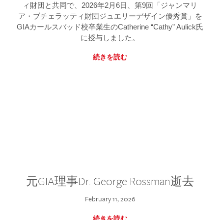
ィ財団と共同で、2026年2月6日、第9回「ジャンマリ
ア・ブチェラッティ財団ジュエリーデザイン優秀賞」を
GIAカールスバッド校卒業生のCatherine “Cathy” Aulick氏
に授与しました。
続きを読む
元GIA理事Dr. George Rossman逝去
February 11, 2026
続きを読む