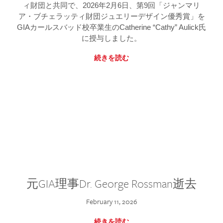
ィ財団と共同で、2026年2月6日、第9回「ジャンマリ
ア・ブチェラッティ財団ジュエリーデザイン優秀賞」を
GIAカールスバッド校卒業生のCatherine “Cathy” Aulick氏
に授与しました。
続きを読む
元GIA理事Dr. George Rossman逝去
February 11, 2026
続きを読む