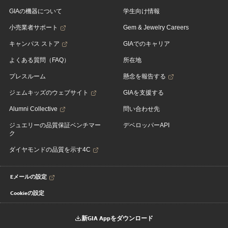
GIAの機器について
学生向け情報
小売業者サポート
Gem & Jewelry Careers
キャンパス ストア
GIAでのキャリア
よくある質問（FAQ）
所在地
プレスルーム
懸念を報告する
ジェムキッズのウェブサイト
GIAを支援する
Alumni Collective
問い合わせ先
ジュエリーの品質保証ベンチマー
デベロッパーAPI
ク
ダイヤモンドの品質を示す4C
Eメールの設定
Cookieの設定
新GIA Appをダウンロード