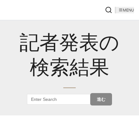
MENU
記者発表の
検索結果
進む