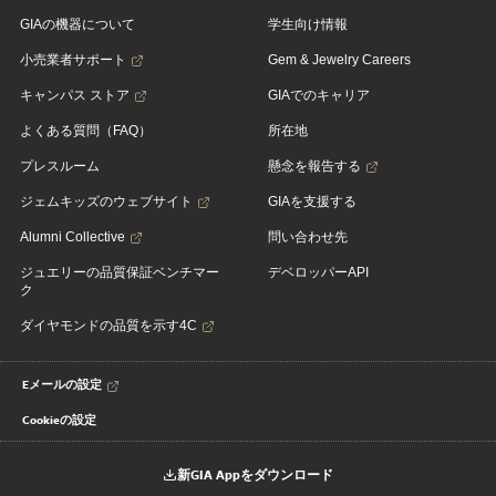
GIAの機器について
学生向け情報
小売業者サポート
Gem & Jewelry Careers
キャンパス ストア
GIAでのキャリア
よくある質問（FAQ）
所在地
プレスルーム
懸念を報告する
ジェムキッズのウェブサイト
GIAを支援する
Alumni Collective
問い合わせ先
ジュエリーの品質保証ベンチマー
デベロッパーAPI
ク
ダイヤモンドの品質を示す4C
Eメールの設定
Cookieの設定
新GIA Appをダウンロード