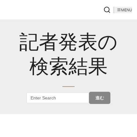
MENU
記者発表の
検索結果
進む