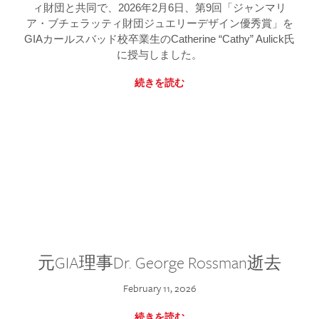
ィ財団と共同で、2026年2月6日、第9回「ジャンマリ
ア・ブチェラッティ財団ジュエリーデザイン優秀賞」を
GIAカールスバッド校卒業生のCatherine “Cathy” Aulick氏
に授与しました。
続きを読む
元GIA理事Dr. George Rossman逝去
February 11, 2026
続きを読む