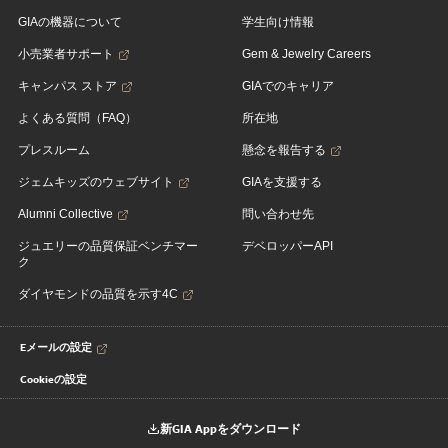
GIAの機器について
学生向け情報
小売業者サポート
Gem & Jewelry Careers
キャンパス ストア
GIAでのキャリア
よくある質問（FAQ）
所在地
プレスルーム
懸念を報告する
ジェムキッズのウェブサイト
GIAを支援する
Alumni Collective
問い合わせ先
ジュエリーの品質保証ベンチマー
デベロッパーAPI
ク
ダイヤモンドの品質を示す4C
Eメールの設定
Cookieの設定
新GIA Appをダウンロード