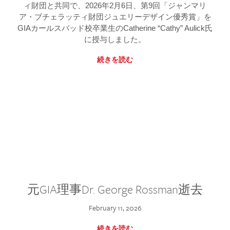
ィ財団と共同で、2026年2月6日、第9回「ジャンマリ
ア・ブチェラッティ財団ジュエリーデザイン優秀賞」を
GIAカールスバッド校卒業生のCatherine “Cathy” Aulick氏
に授与しました。
続きを読む
元GIA理事Dr. George Rossman逝去
February 11, 2026
続きを読む