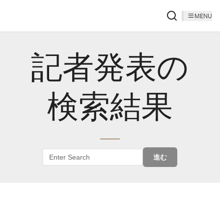
MENU
記者発表の
検索結果
進む