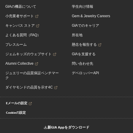
GIAの機器について
学生向け情報
小売業者サポート
Gem & Jewelry Careers
キャンパス ストア
GIAでのキャリア
よくある質問（FAQ）
所在地
プレスルーム
懸念を報告する
ジェムキッズのウェブサイト
GIAを支援する
Alumni Collective
問い合わせ先
ジュエリーの品質保証ベンチマー
デベロッパーAPI
ク
ダイヤモンドの品質を示す4C
Eメールの設定
Cookieの設定
新GIA Appをダウンロード