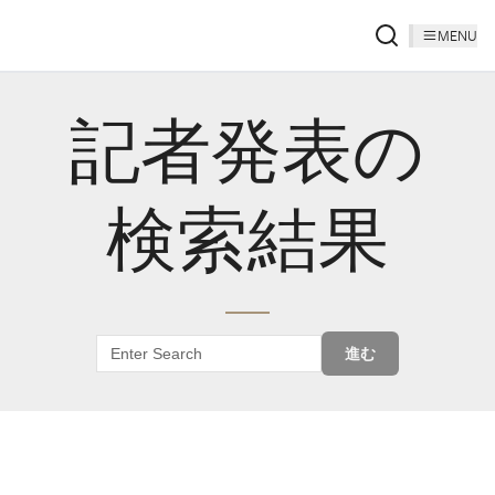
MENU
記者発表の
検索結果
進む