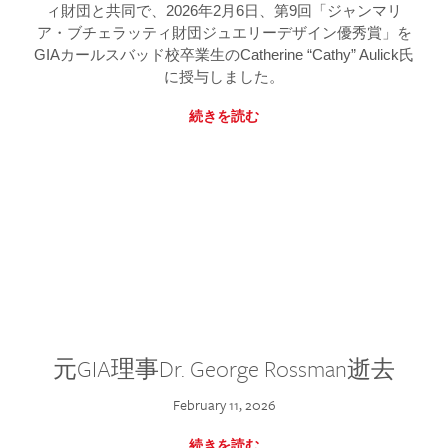
ィ財団と共同で、2026年2月6日、第9回「ジャンマリ
ア・ブチェラッティ財団ジュエリーデザイン優秀賞」を
GIAカールスバッド校卒業生のCatherine “Cathy” Aulick氏
に授与しました。
続きを読む
元GIA理事Dr. George Rossman逝去
February 11, 2026
続きを読む