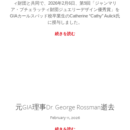
ィ財団と共同で、2026年2月6日、第9回「ジャンマリ
ア・ブチェラッティ財団ジュエリーデザイン優秀賞」を
GIAカールスバッド校卒業生のCatherine “Cathy” Aulick氏
に授与しました。
続きを読む
元GIA理事Dr. George Rossman逝去
February 11, 2026
続きを読む