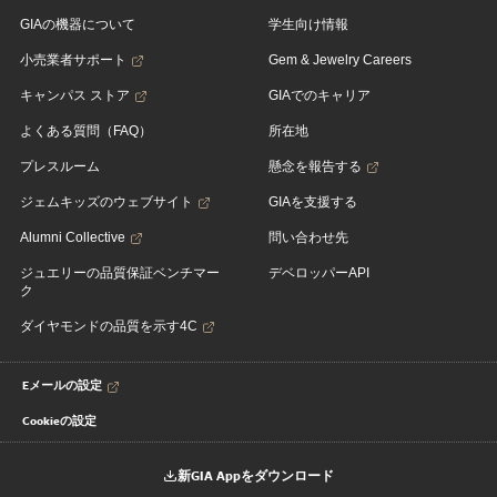
GIAの機器について
学生向け情報
小売業者サポート
Gem & Jewelry Careers
キャンパス ストア
GIAでのキャリア
よくある質問（FAQ）
所在地
プレスルーム
懸念を報告する
ジェムキッズのウェブサイト
GIAを支援する
Alumni Collective
問い合わせ先
ジュエリーの品質保証ベンチマー
デベロッパーAPI
ク
ダイヤモンドの品質を示す4C
Eメールの設定
Cookieの設定
新GIA Appをダウンロード