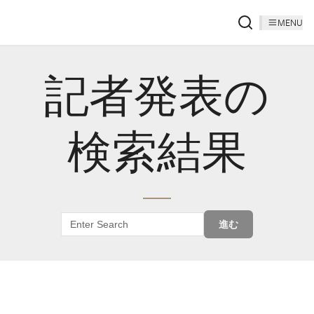
MENU
記者発表の
検索結果
進む