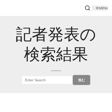
MENU
記者発表の
検索結果
進む