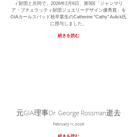
ィ財団と共同で、2026年2月6日、第9回「ジャンマリ
ア・ブチェラッティ財団ジュエリーデザイン優秀賞」を
GIAカールスバッド校卒業生のCatherine “Cathy” Aulick氏
に授与しました。
続きを読む
元GIA理事Dr. George Rossman逝去
February 11, 2026
続きを読む