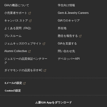
GIAの機器について
学生向け情報
小売業者サポート
Gem & Jewelry Careers
キャンパス ストア
GIAでのキャリア
よくある質問（FAQ）
所在地
プレスルーム
懸念を報告する
ジェムキッズのウェブサイト
GIAを支援する
Alumni Collective
問い合わせ先
ジュエリーの品質保証ベンチマー
デベロッパーAPI
ク
ダイヤモンドの品質を示す4C
Eメールの設定
Cookieの設定
新GIA Appをダウンロード