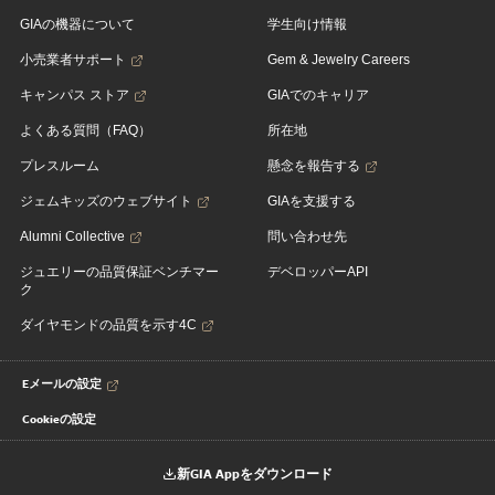
GIAの機器について
学生向け情報
小売業者サポート
Gem & Jewelry Careers
キャンパス ストア
GIAでのキャリア
よくある質問（FAQ）
所在地
プレスルーム
懸念を報告する
ジェムキッズのウェブサイト
GIAを支援する
Alumni Collective
問い合わせ先
ジュエリーの品質保証ベンチマー
デベロッパーAPI
ク
ダイヤモンドの品質を示す4C
Eメールの設定
Cookieの設定
新GIA Appをダウンロード