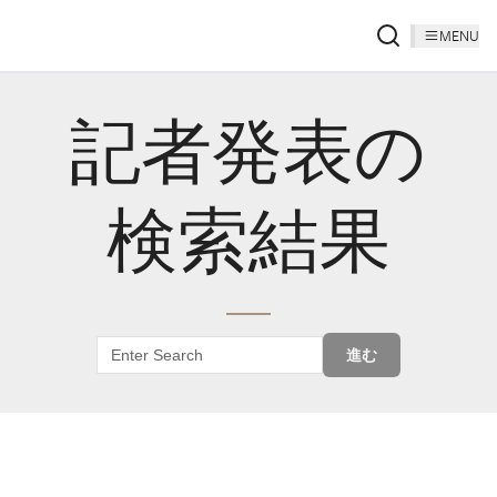
MENU
記者発表の
検索結果
進む