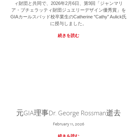
ィ財団と共同で、2026年2月6日、第9回「ジャンマリ
ア・ブチェラッティ財団ジュエリーデザイン優秀賞」を
GIAカールスバッド校卒業生のCatherine “Cathy” Aulick氏
に授与しました。
続きを読む
元GIA理事Dr. George Rossman逝去
February 11, 2026
続きを読む