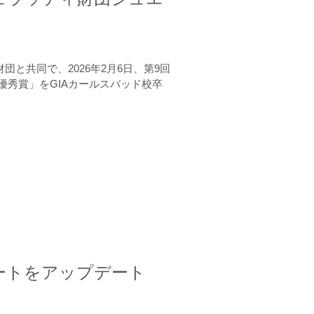
と共同で、2026年2月6日、第9回
秀賞」をGIAカールスバッド校卒
ートをアップデート