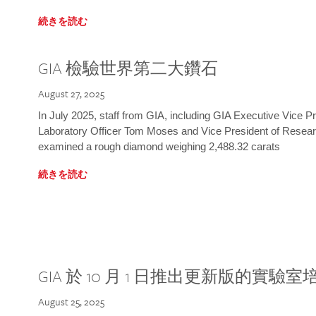
続きを読む
GIA 檢驗世界第二大鑽石
August 27, 2025
In July 2025, staff from GIA, including GIA Executive Vice 
Laboratory Officer Tom Moses and Vice President of Rese
examined a rough diamond weighing 2,488.32 carats
続きを読む
GIA 於 10 月 1 日推出更新版的實驗
August 25, 2025