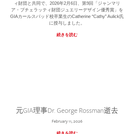
ィ財団と共同で、2026年2月6日、第9回「ジャンマリ
ア・ブチェラッティ財団ジュエリーデザイン優秀賞」を
GIAカールスバッド校卒業生のCatherine “Cathy” Aulick氏
に授与しました。
続きを読む
元GIA理事Dr. George Rossman逝去
February 11, 2026
続きを読む