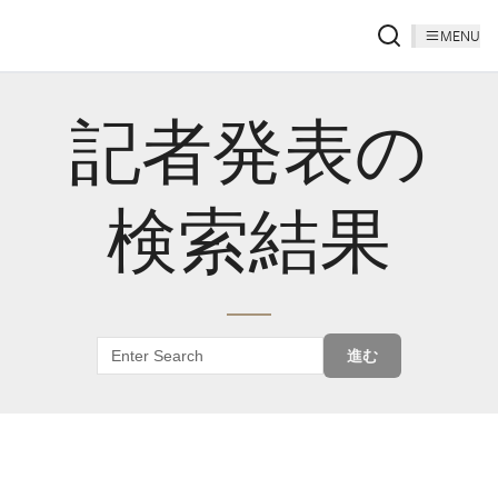
MENU
記者発表の
検索結果
進む