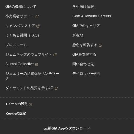
GIAの機器について
学生向け情報
小売業者サポート
Gem & Jewelry Careers
キャンパス ストア
GIAでのキャリア
よくある質問（FAQ）
所在地
プレスルーム
懸念を報告する
ジェムキッズのウェブサイト
GIAを支援する
Alumni Collective
問い合わせ先
ジュエリーの品質保証ベンチマー
デベロッパーAPI
ク
ダイヤモンドの品質を示す4C
Eメールの設定
Cookieの設定
新GIA Appをダウンロード