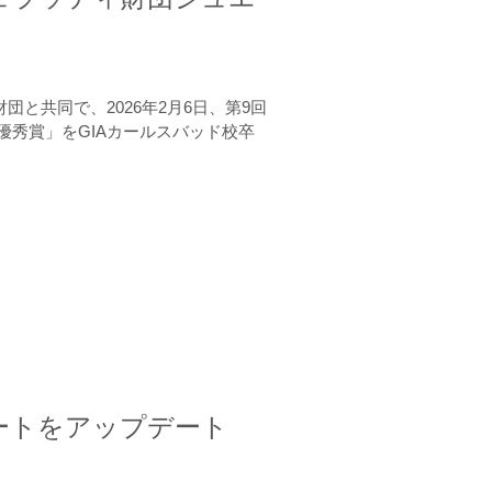
と共同で、2026年2月6日、第9回
秀賞」をGIAカールスバッド校卒
ートをアップデート