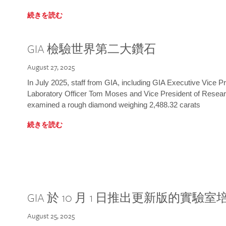
続きを読む
GIA 檢驗世界第二大鑽石
August 27, 2025
In July 2025, staff from GIA, including GIA Executive Vice 
Laboratory Officer Tom Moses and Vice President of Rese
examined a rough diamond weighing 2,488.32 carats
続きを読む
GIA 於 10 月 1 日推出更新版的實驗
August 25, 2025