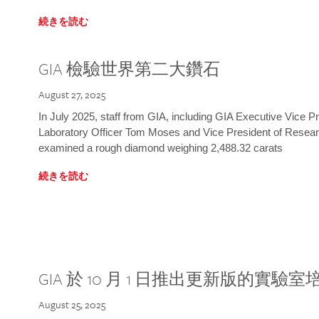
続きを読む
GIA 檢驗世界第二大鑽石
August 27, 2025
In July 2025, staff from GIA, including GIA Executive Vice 
Laboratory Officer Tom Moses and Vice President of Rese
examined a rough diamond weighing 2,488.32 carats
続きを読む
GIA 於 10 月 1 日推出更新版的實驗
August 25, 2025