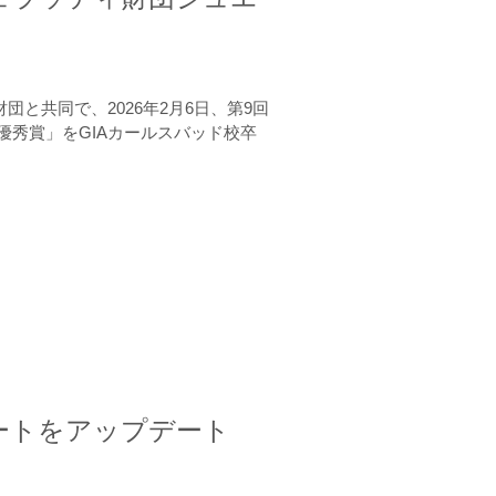
と共同で、2026年2月6日、第9回
秀賞」をGIAカールスバッド校卒
ートをアップデート