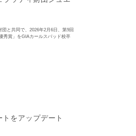
と共同で、2026年2月6日、第9回
秀賞」をGIAカールスバッド校卒
ートをアップデート