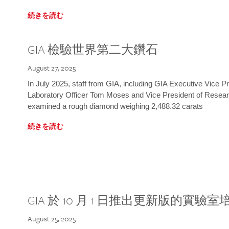
続きを読む
GIA 檢驗世界第二大鑽石
August 27, 2025
In July 2025, staff from GIA, including GIA Executive Vice 
Laboratory Officer Tom Moses and Vice President of Rese
examined a rough diamond weighing 2,488.32 carats
続きを読む
GIA 於 10 月 1 日推出更新版的實驗
August 25, 2025