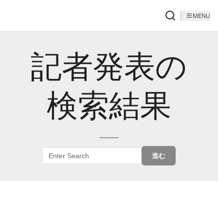
MENU
記者発表の
検索結果
進む