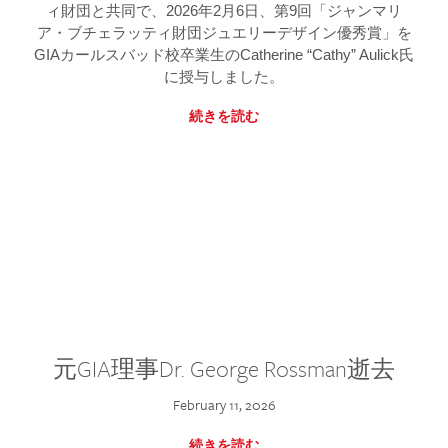
ィ財団と共同で、2026年2月6日、第9回「ジャンマリ
ア・ブチェラッティ財団ジュエリーデザイン優秀賞」を
GIAカールスバッド校卒業生のCatherine “Cathy” Aulick氏
に授与しました。
続きを読む
元GIA理事Dr. George Rossman逝去
February 11, 2026
続きを読む