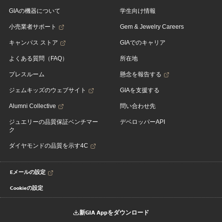
GIAの機器について
学生向け情報
小売業者サポート
Gem & Jewelry Careers
キャンパス ストア
GIAでのキャリア
よくある質問（FAQ）
所在地
プレスルーム
懸念を報告する
ジェムキッズのウェブサイト
GIAを支援する
Alumni Collective
問い合わせ先
ジュエリーの品質保証ベンチマー
デベロッパーAPI
ク
ダイヤモンドの品質を示す4C
Eメールの設定
Cookieの設定
新GIA Appをダウンロード