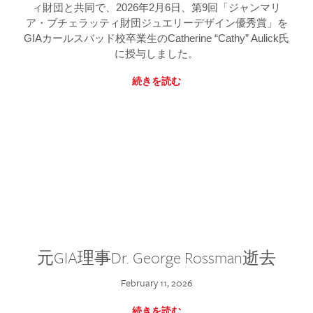
ィ財団と共同で、2026年2月6日、第9回「ジャンマリ
ア・ブチェラッティ財団ジュエリーデザイン優秀賞」を
GIAカールスバッド校卒業生のCatherine “Cathy” Aulick氏
に授与しました。
続きを読む
元GIA理事Dr. George Rossman逝去
February 11, 2026
続きを読む