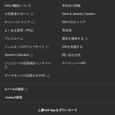
GIAの機器について
学生向け情報
小売業者サポート
Gem & Jewelry Careers
キャンパス ストア
GIAでのキャリア
よくある質問（FAQ）
所在地
プレスルーム
懸念を報告する
ジェムキッズのウェブサイト
GIAを支援する
Alumni Collective
問い合わせ先
ジュエリーの品質保証ベンチマー
デベロッパーAPI
ク
ダイヤモンドの品質を示す4C
Eメールの設定
Cookieの設定
新GIA Appをダウンロード