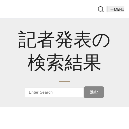
MENU
記者発表の
検索結果
進む