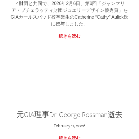
ィ財団と共同で、2026年2月6日、第9回「ジャンマリ
ア・ブチェラッティ財団ジュエリーデザイン優秀賞」を
GIAカールスバッド校卒業生のCatherine “Cathy” Aulick氏
に授与しました。
続きを読む
元GIA理事Dr. George Rossman逝去
February 11, 2026
続きを読む