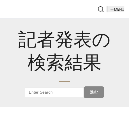
MENU
記者発表の
検索結果
進む