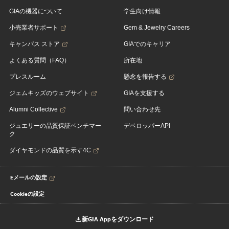
GIAの機器について
学生向け情報
小売業者サポート
Gem & Jewelry Careers
キャンパス ストア
GIAでのキャリア
よくある質問（FAQ）
所在地
プレスルーム
懸念を報告する
ジェムキッズのウェブサイト
GIAを支援する
Alumni Collective
問い合わせ先
ジュエリーの品質保証ベンチマー
デベロッパーAPI
ク
ダイヤモンドの品質を示す4C
Eメールの設定
Cookieの設定
新GIA Appをダウンロード