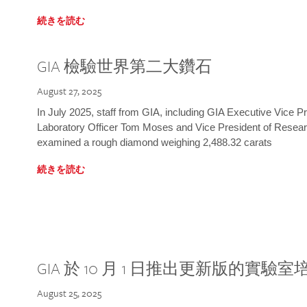
続きを読む
GIA 檢驗世界第二大鑽石
August 27, 2025
In July 2025, staff from GIA, including GIA Executive Vice 
Laboratory Officer Tom Moses and Vice President of Rese
examined a rough diamond weighing 2,488.32 carats
続きを読む
GIA 於 10 月 1 日推出更新版的實驗
August 25, 2025