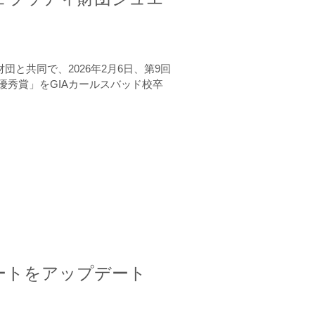
と共同で、2026年2月6日、第9回
秀賞」をGIAカールスバッド校卒
ートをアップデート