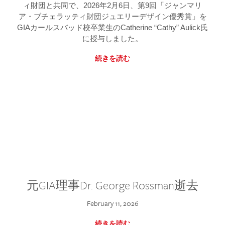
ィ財団と共同で、2026年2月6日、第9回「ジャンマリ
ア・ブチェラッティ財団ジュエリーデザイン優秀賞」を
GIAカールスバッド校卒業生のCatherine “Cathy” Aulick氏
に授与しました。
続きを読む
元GIA理事Dr. George Rossman逝去
February 11, 2026
続きを読む