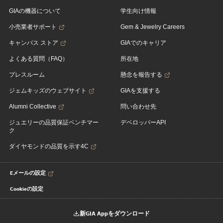
GIAの機器について
学生向け情報
小売業者サポート
Gem & Jewelry Careers
キャンパス ストア
GIAでのキャリア
よくある質問（FAQ）
所在地
プレスルーム
懸念を報告する
ジェムキッズのウェブサイト
GIAを支援する
Alumni Collective
問い合わせ先
ジュエリーの品質保証ベンチマー
デベロッパーAPI
ク
ダイヤモンドの品質を示す4C
Eメールの設定
Cookieの設定
新GIA Appをダウンロード