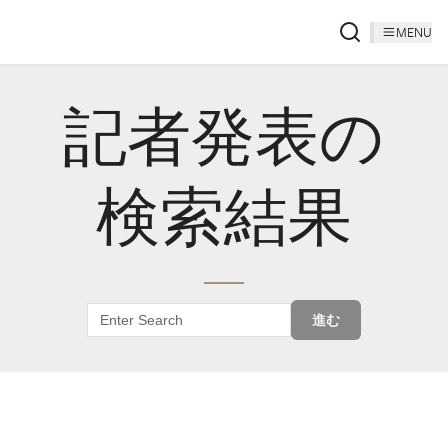
MENU
記者発表の
検索結果
進む