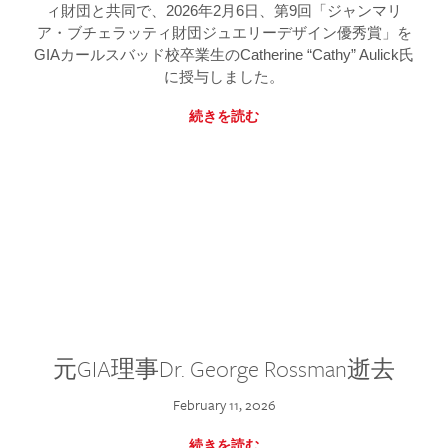
ィ財団と共同で、2026年2月6日、第9回「ジャンマリ
ア・ブチェラッティ財団ジュエリーデザイン優秀賞」を
GIAカールスバッド校卒業生のCatherine “Cathy” Aulick氏
に授与しました。
続きを読む
元GIA理事Dr. George Rossman逝去
February 11, 2026
続きを読む