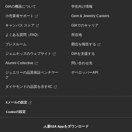
GIAの機器について
学生向け情報
小売業者サポート
Gem & Jewelry Careers
キャンパス ストア
GIAでのキャリア
よくある質問（FAQ）
所在地
プレスルーム
懸念を報告する
ジェムキッズのウェブサイト
GIAを支援する
Alumni Collective
問い合わせ先
ジュエリーの品質保証ベンチマー
デベロッパーAPI
ク
ダイヤモンドの品質を示す4C
Eメールの設定
Cookieの設定
新GIA Appをダウンロード