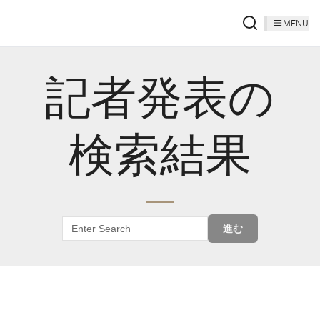
MENU
記者発表の
検索結果
進む