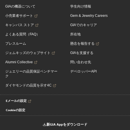
GIAの機器について
学生向け情報
小売業者サポート
Gem & Jewelry Careers
キャンパス ストア
GIAでのキャリア
よくある質問（FAQ）
所在地
プレスルーム
懸念を報告する
ジェムキッズのウェブサイト
GIAを支援する
Alumni Collective
問い合わせ先
ジュエリーの品質保証ベンチマー
デベロッパーAPI
ク
ダイヤモンドの品質を示す4C
Eメールの設定
Cookieの設定
新GIA Appをダウンロード