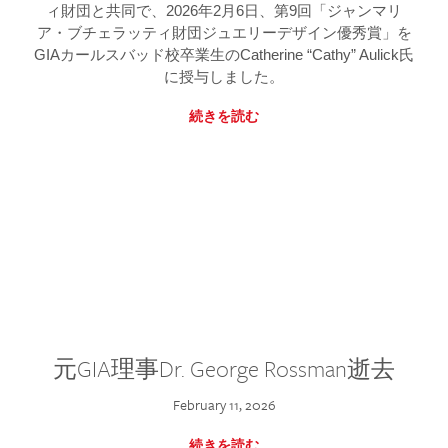
ィ財団と共同で、2026年2月6日、第9回「ジャンマリ
ア・ブチェラッティ財団ジュエリーデザイン優秀賞」を
GIAカールスバッド校卒業生のCatherine “Cathy” Aulick氏
に授与しました。
続きを読む
元GIA理事Dr. George Rossman逝去
February 11, 2026
続きを読む