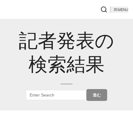
MENU
記者発表の
検索結果
進む