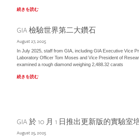
続きを読む
GIA 檢驗世界第二大鑽石
August 27, 2025
In July 2025, staff from GIA, including GIA Executive Vice 
Laboratory Officer Tom Moses and Vice President of Rese
examined a rough diamond weighing 2,488.32 carats
続きを読む
GIA 於 10 月 1 日推出更新版的實驗
August 25, 2025