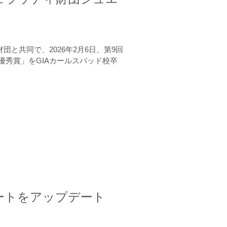
と共同で、2026年2月6日、第9回
秀賞」をGIAカールスバッド校卒
ートをアップデート