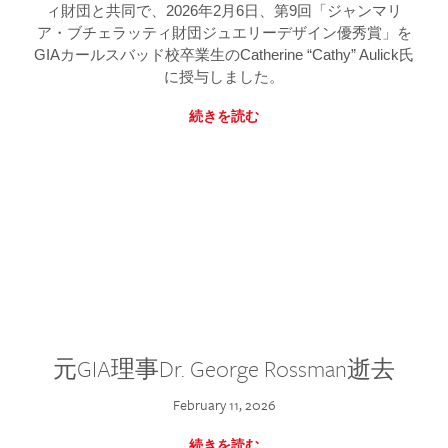
ィ財団と共同で、2026年2月6日、第9回「ジャンマリ
ア・ブチェラッティ財団ジュエリーデザイン優秀賞」を
GIAカールスバッド校卒業生のCatherine “Cathy” Aulick氏
に授与しました。
続きを読む
元GIA理事Dr. George Rossman逝去
February 11, 2026
続きを読む