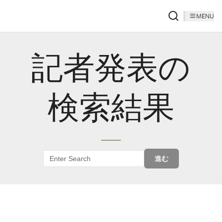
MENU
記者発表の
検索結果
進む