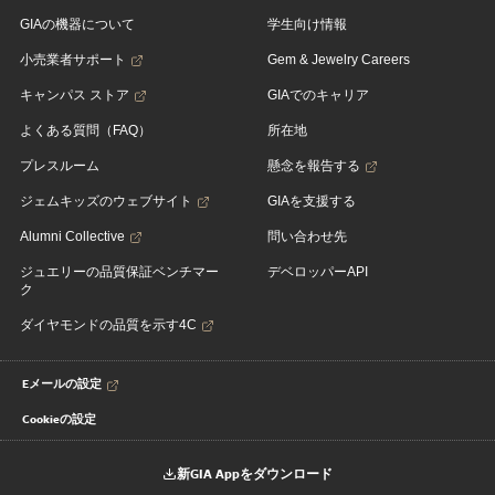
GIAの機器について
学生向け情報
小売業者サポート
Gem & Jewelry Careers
キャンパス ストア
GIAでのキャリア
よくある質問（FAQ）
所在地
プレスルーム
懸念を報告する
ジェムキッズのウェブサイト
GIAを支援する
Alumni Collective
問い合わせ先
ジュエリーの品質保証ベンチマー
デベロッパーAPI
ク
ダイヤモンドの品質を示す4C
Eメールの設定
Cookieの設定
新GIA Appをダウンロード